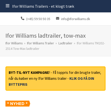
Ifor Williams Trailers - et klogt træk
(+45) 59 50 50 35
info@iforwilliams.dk
Ifor Williams ladtrailer, tow-max
Ifor Williams
»
Ifor Williams Trailer
»
Ladtrailer
»
Ifor Williams TM202-
2514 Tow-Max ladtrailer
BYT-TIL-NYT KAMPAGNE
! - Få toppris for din brugte trailer,
når du køber en ny Ifor Williams trailer -
KLIK OG FÅ DIN
BYTTEPRIS
* NYHED *