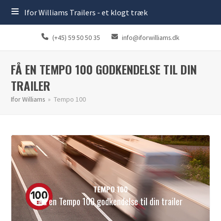
Ifor Williams Trailers - et klogt træk
(+45) 59 50 50 35
info@iforwilliams.dk
FÅ EN TEMPO 100 GODKENDELSE TIL DIN
TRAILER
Ifor Williams
»
Tempo 100
TEMPO 100
Få en Tempo 100 godkendelse til din trailer