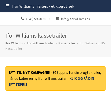
Ifor Williams Trailers - et klogt træk
(+45) 59 50 50 35
info@iforwilliams.dk
Ifor Williams kassetrailer
Ifor Williams
»
Ifor Williams Trailer
»
Kassetrailer
»
Ifor Williams BV85
Kassetrailer
BYT-TIL-NYT KAMPAGNE
! - Få toppris for din brugte trailer,
når du køber en ny Ifor Williams trailer -
KLIK OG FÅ DIN
BYTTEPRIS