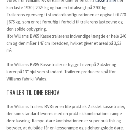
Vores Ifor Williams BV85 Kassetrailer er en solid
kassetrailer
der
navigation
first
kan laste 1930 | 2025 kg og har en totalvægt på 2700 kg.
buttons
slide
Trailerens egenvægt i standardkonfigurationen er opgivet til 770
| 675 kg, som er ret fornuftig i forhold til trailerens lasteevne og
den solide opbygning.
Ifor Williams BV85 Kassetrailerens indvendige længde er hele 240
cm og den måler 147 cm i bredden, hvilket giver et areal på 3,53
2
m
.
Ifor Williams BV85 Kassetrailer er bygget ovenpå 2 aksler og
kører på 13" hjul som standard. Traileren produceres på Ifor
Williams fabrik i Wales.
TRAILER TIL DINE BEHOV
Ifor Williams Trailers BV85 er en lille praktisk 2 akslet kassetrailer,
der som standard leveres med en praktisk kombinations rampe-
døre løsning. Rampe-døre kombinationen er super praktisk og
betyder, at du både får en læsserampe og sidehængslede døre.