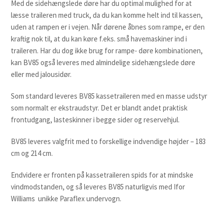
Med de sidehængslede døre har du optimal mulighed for at
læsse traileren med truck, da du kan komme helt ind til kassen,
uden at rampen er i vejen. Når dørene åbnes som rampe, er den
kraftig nok til, at du kan køre f.eks. små havemaskiner ind i
traileren. Har du dog ikke brug for rampe- døre kombinationen,
kan BV85 også leveres med almindelige sidehængslede døre
eller med jalousidør.
Som standard leveres BV85 kassetraileren med en masse udstyr
som normalt er ekstraudstyr. Det er blandt andet praktisk
frontudgang, lasteskinner i begge sider og reservehjul.
BV85 leveres valgfrit med to forskellige indvendige højder – 183
cm og 214 cm.
Endvidere er fronten på kassetraileren spids for at mindske
vindmodstanden, og så leveres BV85 naturligvis med Ifor
Williams unikke Paraflex undervogn.