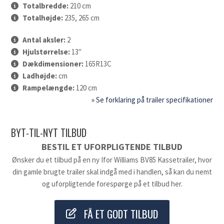
Totalbredde:
210 cm
Totalhøjde:
235, 265 cm
Antal aksler:
2
Hjulstørrelse:
13"
Dækdimensioner:
165R13C
Ladhøjde:
cm
Rampelængde:
120 cm
» Se forklaring på trailer specifikationer
BYT-TIL-NYT TILBUD
BESTIL ET UFORPLIGTENDE TILBUD
Ønsker du et tilbud på en ny Ifor Williams BV85 Kassetrailer, hvor
din gamle brugte trailer skal indgå med i handlen, så kan du nemt
og uforpligtende forespørge på et tilbud her.
FÅ ET GODT TILBUD