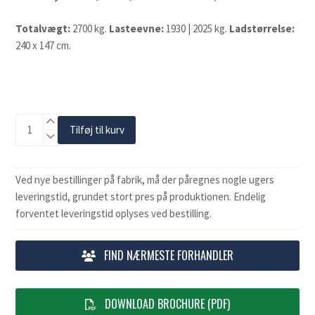
Totalvægt:
2700 kg.
Lasteevne:
1930 | 2025 kg.
Ladstørrelse:
240 x 147 cm.
Ifor
Tilføj til kurv
Williams
BV85
Kassetrailer
Ved nye bestillinger på fabrik, må der påregnes nogle ugers
antal
leveringstid, grundet stort pres på produktionen. Endelig
forventet leveringstid oplyses ved bestilling.
FIND NÆRMESTE FORHANDLER
DOWNLOAD BROCHURE (PDF)