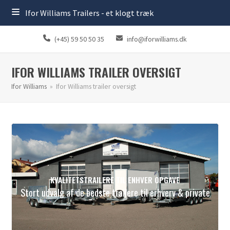
Ifor Williams Trailers - et klogt træk
(+45) 59 50 50 35
info@iforwilliams.dk
IFOR WILLIAMS TRAILER OVERSIGT
Ifor Williams
»
Ifor Williams trailer oversigt
KVALITETSTRAILERE TIL ENHVER OPGAVE
Stort udvalg af de bedste trailere til erhverv & private